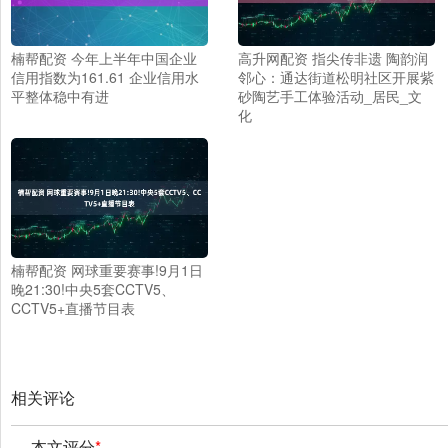
楠帮配资 今年上半年中国企业
高升网配资 指尖传非遗 陶韵润
信用指数为161.61 企业信用水
邻心：通达街道松明社区开展紫
平整体稳中有进
砂陶艺手工体验活动_居民_文
化
楠帮配资 网球重要赛事!9月1日
晚21:30!中央5套CCTV5、
CCTV5+直播节目表
相关评论
本文评分
*