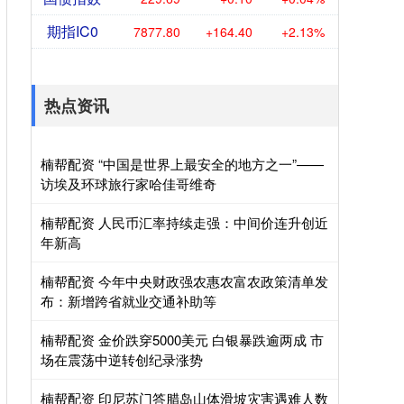
期指IC0
7877.80
+164.40
+2.13%
热点资讯
楠帮配资 “中国是世界上最安全的地方之一”——
访埃及环球旅行家哈佳哥维奇
楠帮配资 人民币汇率持续走强：中间价连升创近
年新高
楠帮配资 今年中央财政强农惠农富农政策清单发
布：新增跨省就业交通补助等
楠帮配资 金价跌穿5000美元 白银暴跌逾两成 市
场在震荡中逆转创纪录涨势
楠帮配资 印尼苏门答腊岛山体滑坡灾害遇难人数