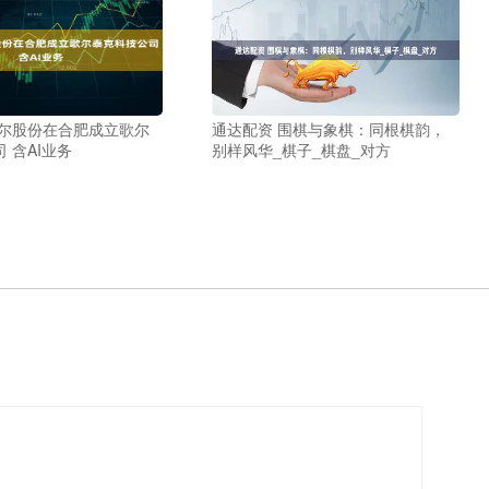
歌尔股份在合肥成立歌尔
通达配资 围棋与象棋：同根棋韵，
 含AI业务
别样风华_棋子_棋盘_对方