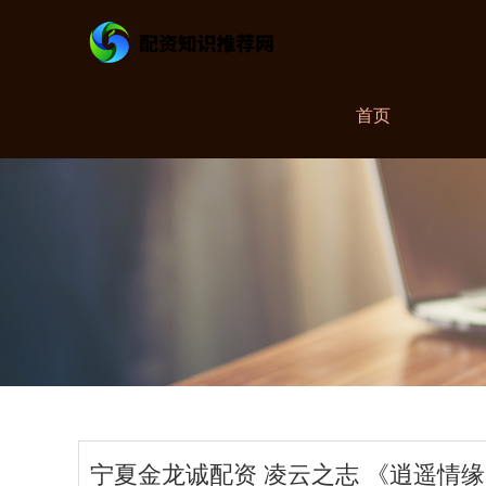
首页
宁夏金龙诚配资 凌云之志 《逍遥情