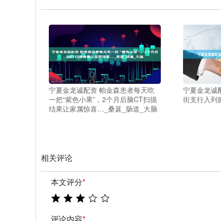
宁夏金龙诚配资 帕金森患者每天吃
宁夏金龙诚
一把“紫色小果”，2个月后脑CT扫描
街支行入列
结果让家属惊喜…_桑葚_肠道_大脑
相关评论
本文评分
*
评论内容
*