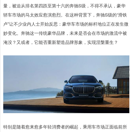
量，被迫从排名第四跌至第十六的奔驰S级，不得不承认，豪华
轿车市场的马太效应愈演愈烈。在这种背景下，奔驰S级的“滑铁
卢”让不少业内人士开始反思：豪华车市场的标杆地位正在发生微
妙变化。奔驰这一传统豪华品牌，未来是否会在市场的激流中被
淹没？又或者，它能否重新塑造品牌形象，实现涅槃重生？
特别是随着愈来愈多年轻消费者的崛起，乘用车市场正面临前所