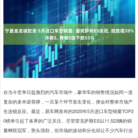
在当今竞争日益激烈的汽车市场中，豪华车的销售情况如同一道
复杂的多米诺骨牌，一旦某个环节发生变化，便会对整体市场产
生连锁反应。最近，易车网发布的2025年5月进口车型销量TOP2
0榜单引起了各界的广泛关注。尽管雷克萨斯ES以11,523辆的销
量蝉联冠军，势头强劲，但市场的波动和分化却让不少汽车行业