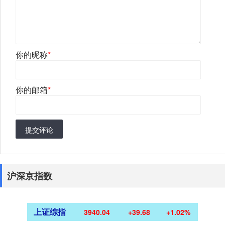
你的昵称
*
你的邮箱
*
提交评论
沪深京指数
上证综指
3940.04
+39.68
+1.02%