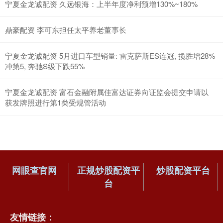
宁夏金龙诚配资 久远银海：上半年度净利预增130%~180%
鼎豪配资 李可东担任太平养老董事长
宁夏金龙诚配资 5月进口车型销量: 雷克萨斯ES连冠, 揽胜增28%
冲第5, 奔驰S级下跌55%
宁夏金龙诚配资 富石金融附属佳富达证券向证监会提交申请以
获发牌照进行第1类受规管活动
网眼查官网
正规炒股配资平
炒股配资平台
台
友情链接：