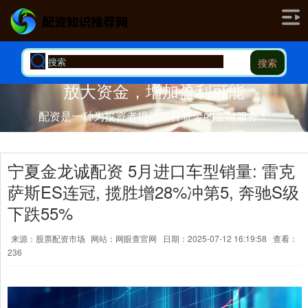
搜索
放大资金，增加盈利可能
配资是一种为投资者提供杠杆资金的金融服务！
宁夏金龙诚配资 5月进口车型销量: 雷克
萨斯ES连冠, 揽胜增28%冲第5, 奔驰S级
下跌55%
来源：股票配资市场
网站：网眼查官网
日期：2025-07-12 16:19:58
查看：
236