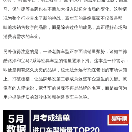
马、保时捷等品牌也在不断加大投入以迎合市场的变化。这种情
况为整个行业带来了新的挑战，豪华车的最终赢家不仅仅是那一
味追求销售数字的品牌，而是除去过往的成见，真正理解市场和
消费者需求的车企。
另外值得注意的是，一些老牌车型正在面临销量颓势，诸如兰德
酷路泽和宝马7系等经典车型的销量逐渐下滑。这本是一种警示：
即便是拥有悠久历史的品牌，也无法永远寄托在老旧的市场认知
上。打破桎梏，让品牌焕发第二春成为这些车企重生的关键。就
像有的人评论说，豪华车的灵魂不再是品牌的名声，而是如何为
用户提供优质的驾驶体验和创造良车主体验。