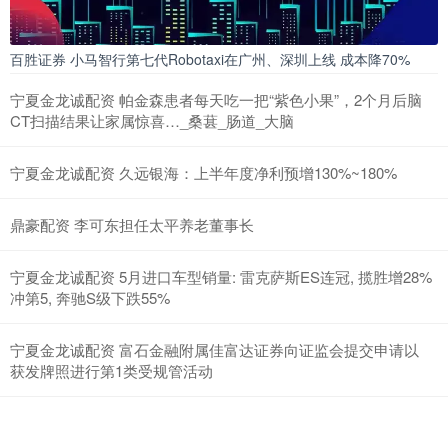
百胜证券 小马智行第七代Robotaxi在广州、深圳上线 成本降70%
宁夏金龙诚配资 帕金森患者每天吃一把“紫色小果”，2个月后脑
CT扫描结果让家属惊喜…_桑葚_肠道_大脑
宁夏金龙诚配资 久远银海：上半年度净利预增130%~180%
鼎豪配资 李可东担任太平养老董事长
宁夏金龙诚配资 5月进口车型销量: 雷克萨斯ES连冠, 揽胜增28%
冲第5, 奔驰S级下跌55%
宁夏金龙诚配资 富石金融附属佳富达证券向证监会提交申请以
获发牌照进行第1类受规管活动