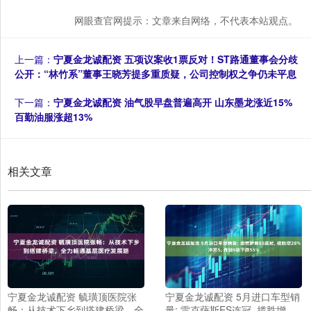
网眼查官网提示：文章来自网络，不代表本站观点。
上一篇：
宁夏金龙诚配资 五项议案收1票反对！ST路通董事会分歧
公开：“林竹系”董事王晓芳提多重质疑，公司控制权之争仍未平息
下一篇：
宁夏金龙诚配资 油气股早盘普遍高开 山东墨龙涨近15%
百勤油服涨超13%
相关文章
宁夏金龙诚配资 毓璜顶医院张
宁夏金龙诚配资 5月进口车型销
畅：从技术下乡到搭建桥梁，全
量: 雷克萨斯ES连冠, 揽胜增