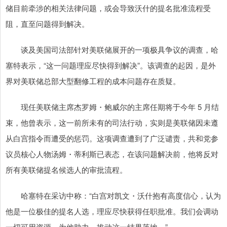
储目前牵涉的相关法律问题，或会导致沃什的提名批准流程受
阻，直至问题得到解决。
谈及美国司法部针对美联储展开的一项极具争议的调查，哈
塞特表示，“这一问题理应尽快得到解决”。该调查的起因，是外
界对美联储总部大型翻修工程的成本问题存在质疑。
现任美联储主席杰罗姆・鲍威尔的主席任期将于今年 5 月结
束，他曾表示，这一前所未有的司法行动，实则是美联储因未遵
从白宫指令而遭受的惩罚。这项调查遭到了广泛谴责，共和党参
议员核心人物汤姆・蒂利斯已表态，在该问题解决前，他将反对
所有美联储提名候选人的审批流程。
哈塞特在采访中称：“白宫对凯文・沃什抱有高度信心，认为
他是一位极佳的提名人选，理应尽快获得任职批准。我们会调动
一切可用资源，为他助力，推动这一结果落地。”