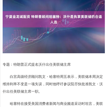
专题：特朗普正式提名沃什出任美联储主席
白宫高级经济顾问凯文・哈塞特周五表示，美联储本周决定
维持利率不变是一项失误，同时他呼吁参议院尽快批准凯文・沃
什出任美联储主席一职。
哈塞特在接受美国消费者新闻与商业频道采访时坦言，美联