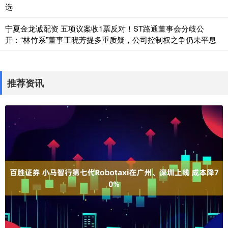
选
宁夏金龙诚配资 五项议案收1票反对！ST路通董事会分歧公
开：“林竹系”董事王晓芳提多重质疑，公司控制权之争仍未平息
推荐资讯