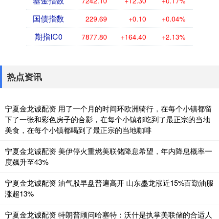
基金指数
7242.10
+12.30
+0.17%
国债指数
229.69
+0.10
+0.04%
期指IC0
7877.80
+164.40
+2.13%
热点资讯
宁夏金龙诚配资 用了一个月的时间环欧洲骑行，在每个小镇都留
下了一张和彩色房子的合影，在每个小镇都吃到了最正宗的当地
美食，在每个小镇都喝到了最正宗的当地咖啡
宁夏金龙诚配资 美伊停火重燃美联储降息希望，年内降息概率一
度飙升至43%
宁夏金龙诚配资 油气股早盘普遍高开 山东墨龙涨近15%百勤油服
涨超13%
宁夏金龙诚配资 特朗普顾问哈塞特：沃什是执掌美联储的合适人