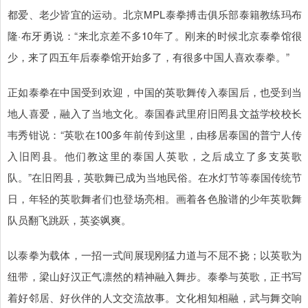
都爱、老少皆宜的运动。北京MPL泰拳搏击俱乐部泰籍教练玛布
隆·布牙勇说：“来北京差不多10年了。刚来的时候北京泰拳馆很
少，来了四五年后泰拳馆开始多了，有很多中国人喜欢泰拳。”
正如泰拳在中国受到欢迎，中国的英歌舞传入泰国后，也受到当
地人喜爱，融入了当地文化。泰国春武里府旧罔县文益学校校长
韦秀钳说：“英歌在100多年前传到这里，由移居泰国的普宁人传
入旧罔县。他们教这里的泰国人英歌，之后成立了多支英歌
队。”在旧罔县，英歌舞已成为当地民俗。在水灯节等泰国传统节
日，年轻的英歌舞者们也登场亮相。画着各色脸谱的少年英歌舞
队员翻飞跳跃，英姿飒爽。
以泰拳为载体，一招一式间展现刚猛力道与不屈不挠；以英歌为
纽带，梁山好汉正气凛然的精神融入舞步。泰拳与英歌，正书写
着好邻居、好伙伴的人文交流故事。文化相知相融，武与舞交响