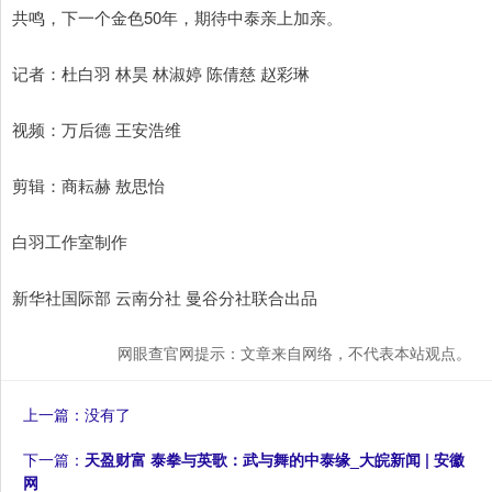
共鸣，下一个金色50年，期待中泰亲上加亲。
记者：杜白羽 林昊 林淑婷 陈倩慈 赵彩琳
视频：万后德 王安浩维
剪辑：商耘赫 敖思怡
白羽工作室制作
新华社国际部 云南分社 曼谷分社联合出品
网眼查官网提示：文章来自网络，不代表本站观点。
上一篇：没有了
下一篇：
天盈财富 泰拳与英歌：武与舞的中泰缘_大皖新闻 | 安徽
网