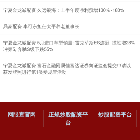
宁夏金龙诚配资 久远银海：上半年度净利预增130%~180%
鼎豪配资 李可东担任太平养老董事长
宁夏金龙诚配资 5月进口车型销量: 雷克萨斯ES连冠, 揽胜增28%
冲第5, 奔驰S级下跌55%
宁夏金龙诚配资 富石金融附属佳富达证券向证监会提交申请以
获发牌照进行第1类受规管活动
网眼查官网
正规炒股配资平
炒股配资平台
台