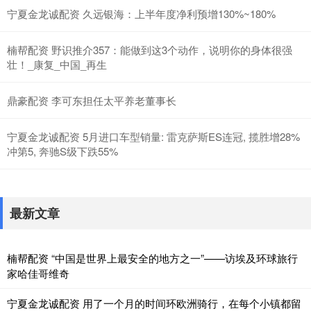
宁夏金龙诚配资 久远银海：上半年度净利预增130%~180%
楠帮配资 野识推介357：能做到这3个动作，说明你的身体很强
壮！_康复_中国_再生
鼎豪配资 李可东担任太平养老董事长
宁夏金龙诚配资 5月进口车型销量: 雷克萨斯ES连冠, 揽胜增28%
冲第5, 奔驰S级下跌55%
最新文章
楠帮配资 “中国是世界上最安全的地方之一”——访埃及环球旅行
家哈佳哥维奇
宁夏金龙诚配资 用了一个月的时间环欧洲骑行，在每个小镇都留