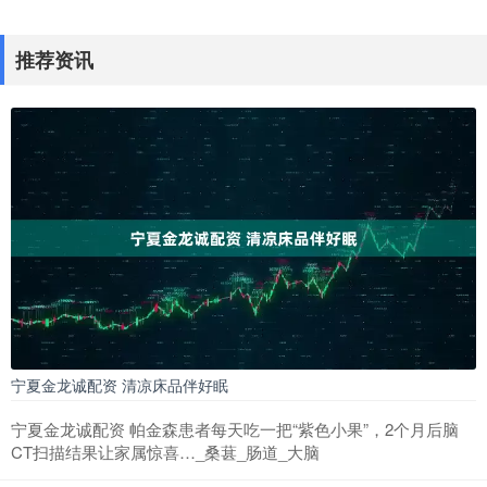
推荐资讯
宁夏金龙诚配资 清凉床品伴好眠
宁夏金龙诚配资 帕金森患者每天吃一把“紫色小果”，2个月后脑
CT扫描结果让家属惊喜…_桑葚_肠道_大脑