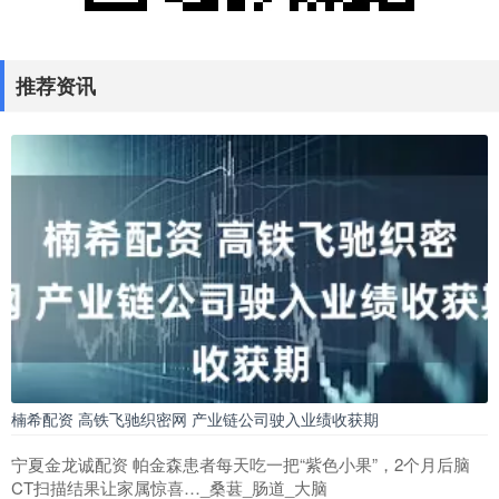
推荐资讯
楠希配资 高铁飞驰织密网 产业链公司驶入业绩收获期
宁夏金龙诚配资 帕金森患者每天吃一把“紫色小果”，2个月后脑
CT扫描结果让家属惊喜…_桑葚_肠道_大脑