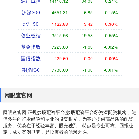
深证成指
14110.12
-34.08
-0.24%
沪深300
4651.31
-6.85
-0.15%
北证50
1122.88
+3.42
+0.30%
创业板指
3515.56
-19.58
-0.55%
基金指数
7229.80
-1.63
-0.02%
国债指数
229.60
+0.00
0.00%
期指IC0
7730.00
-1.00
-0.01%
网眼查官网
网眼查官网,正规炒股配资平台,炒股配资平台②资深配资机构，凭
借多年的行业经验和专业的投资眼光，为客户提供高品质的配资
服务。优势在于经验丰富、眼光独到，特点是专业可靠、回报稳
定，成功案例显著，是投资者的信赖之选。