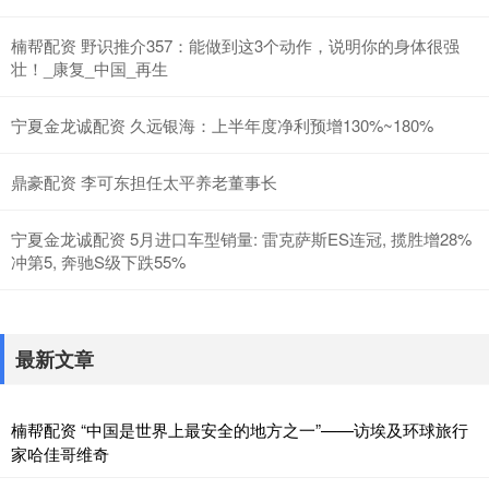
楠帮配资 野识推介357：能做到这3个动作，说明你的身体很强
壮！_康复_中国_再生
宁夏金龙诚配资 久远银海：上半年度净利预增130%~180%
鼎豪配资 李可东担任太平养老董事长
宁夏金龙诚配资 5月进口车型销量: 雷克萨斯ES连冠, 揽胜增28%
冲第5, 奔驰S级下跌55%
最新文章
楠帮配资 “中国是世界上最安全的地方之一”——访埃及环球旅行
家哈佳哥维奇