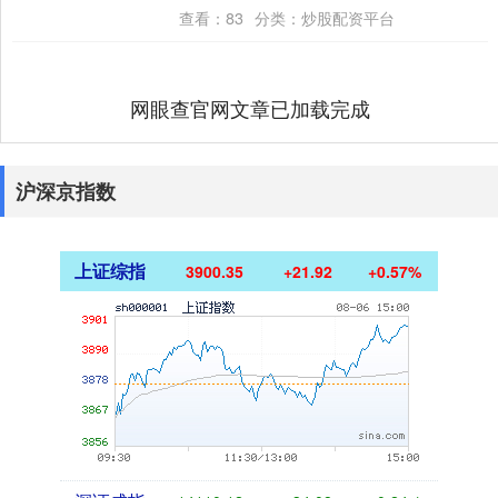
今年年底前降息的可能性，此前因伊朗冲突
查看：
83
分类：
炒股配资平台
推高能....
网眼查官网文章已加载完成
沪深京指数
上证综指
3900.35
+21.92
+0.57%