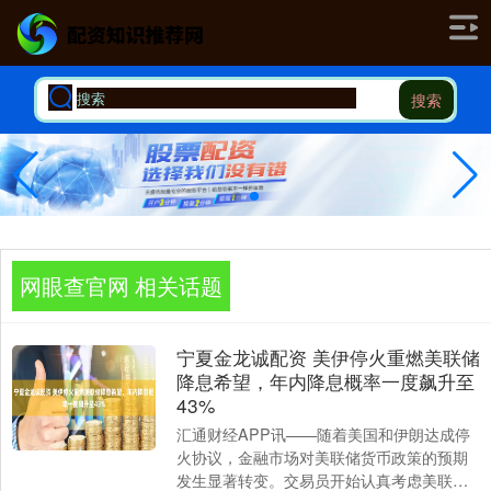
搜索
网眼查官网 相关话题
宁夏金龙诚配资 美伊停火重燃美联储
降息希望，年内降息概率一度飙升至
43%
汇通财经APP讯——随着美国和伊朗达成停
火协议，金融市场对美联储货币政策的预期
发生显著转变。交易员开始认真考虑美联储