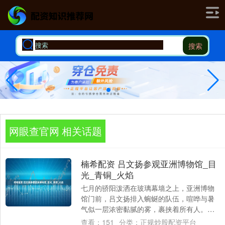
搜索
网眼查官网 相关话题
楠希配资 吕文扬参观亚洲博物馆_目
光_青铜_火焰
七月的骄阳泼洒在玻璃幕墙之上，亚洲博物
馆门前，吕文扬排入蜿蜒的队伍，喧哗与暑
气似一层浓密黏腻的雾，裹挟着所有人。他
擦擦额角的汗，终于挤进馆内，骤然被空调
查看：
151
分类：
正规炒股配资平台