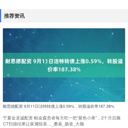
推荐资讯
耐思徳配资 9月11日洁特转债上涨0.59%，转股溢价率187.38%
宁夏金龙诚配资 帕金森患者每天吃一把“紫色小果”，2个月后脑
CT扫描结果让家属惊喜…_桑葚_肠道_大脑