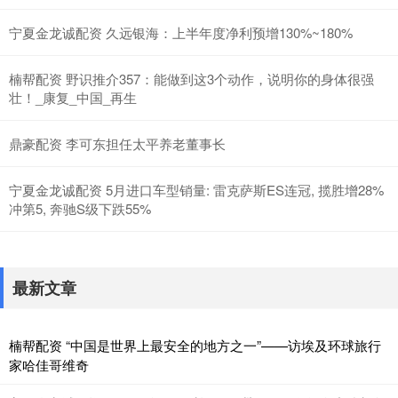
宁夏金龙诚配资 久远银海：上半年度净利预增130%~180%
楠帮配资 野识推介357：能做到这3个动作，说明你的身体很强
壮！_康复_中国_再生
鼎豪配资 李可东担任太平养老董事长
宁夏金龙诚配资 5月进口车型销量: 雷克萨斯ES连冠, 揽胜增28%
冲第5, 奔驰S级下跌55%
最新文章
楠帮配资 “中国是世界上最安全的地方之一”——访埃及环球旅行
家哈佳哥维奇