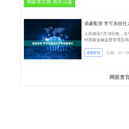
网眼查官网 相关话题
鼎豪配资 李可东担任
人民财讯7月18日电，
经国家金融监督管理总局核
日期：07-19
鼎豪配资
网眼查