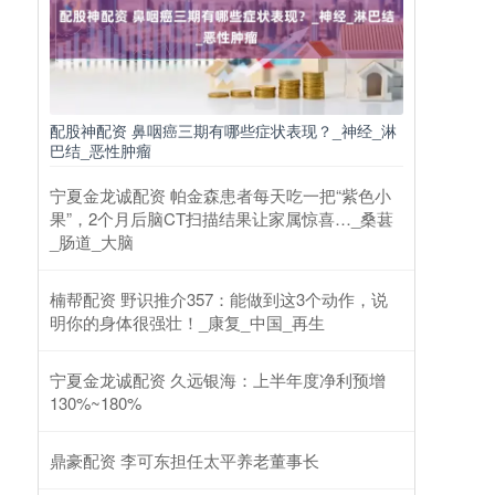
配股神配资 鼻咽癌三期有哪些症状表现？_神经_淋
巴结_恶性肿瘤
宁夏金龙诚配资 帕金森患者每天吃一把“紫色小
果”，2个月后脑CT扫描结果让家属惊喜…_桑葚
_肠道_大脑
楠帮配资 野识推介357：能做到这3个动作，说
明你的身体很强壮！_康复_中国_再生
宁夏金龙诚配资 久远银海：上半年度净利预增
130%~180%
鼎豪配资 李可东担任太平养老董事长