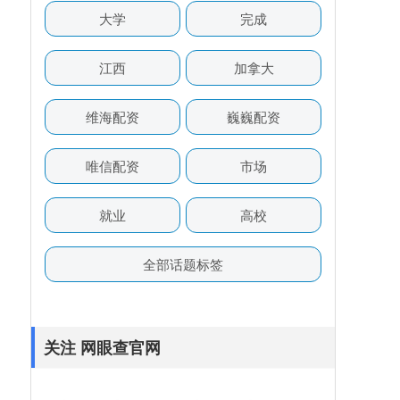
大学
完成
江西
加拿大
维海配资
巍巍配资
唯信配资
市场
就业
高校
全部话题标签
关注 网眼查官网