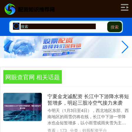
搜索
网眼查官网 相关话题
宁夏金龙诚配资 长江中下游降水将短
暂增多，明起三股冷空气接力来袭
今明天（1月3日至4日），西北地区东部、西
南地区的雨雪仍将在线，长江中下游一带降
水也会短暂增多，以小雨雪或雨夹雪为主。
目前处于冷空气影响间歇期，中东部各地气
查看：
173
分类：
炒股配资平台