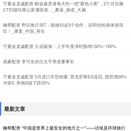
宁夏金龙诚配资 帕金森患者每天吃一把“紫色小果”，2个月后脑
CT扫描结果让家属惊喜…_桑葚_肠道_大脑
楠帮配资 野识推介357：能做到这3个动作，说明你的身体很强
壮！_康复_中国_再生
宁夏金龙诚配资 久远银海：上半年度净利预增130%~180%
鼎豪配资 李可东担任太平养老董事长
宁夏金龙诚配资 5月进口车型销量: 雷克萨斯ES连冠, 揽胜增28%
冲第5, 奔驰S级下跌55%
最新文章
楠帮配资 “中国是世界上最安全的地方之一”——访埃及环球旅行