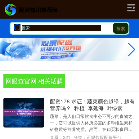
搜索
网眼查官网 相关话题
配资178 求证：蔬菜颜色越绿，越有
营养吗？_种植_季延海_叶绿素
蔬菜，是人们日常饮食中必不可少的食物之
一，它可以提供人体所必需的多种维生素和
矿物质等营养物质。然而，在购买和食用蔬
菜时，许多人都会注意到蔬菜颜色深浅不
查看：
221
分类：
正规炒股配资平台