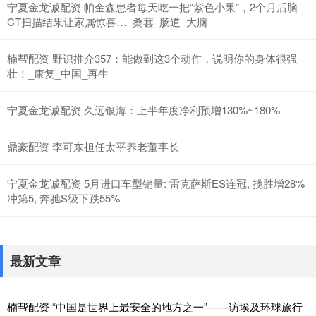
宁夏金龙诚配资 帕金森患者每天吃一把“紫色小果”，2个月后脑
CT扫描结果让家属惊喜…_桑葚_肠道_大脑
楠帮配资 野识推介357：能做到这3个动作，说明你的身体很强
壮！_康复_中国_再生
宁夏金龙诚配资 久远银海：上半年度净利预增130%~180%
鼎豪配资 李可东担任太平养老董事长
宁夏金龙诚配资 5月进口车型销量: 雷克萨斯ES连冠, 揽胜增28%
冲第5, 奔驰S级下跌55%
最新文章
楠帮配资 “中国是世界上最安全的地方之一”——访埃及环球旅行