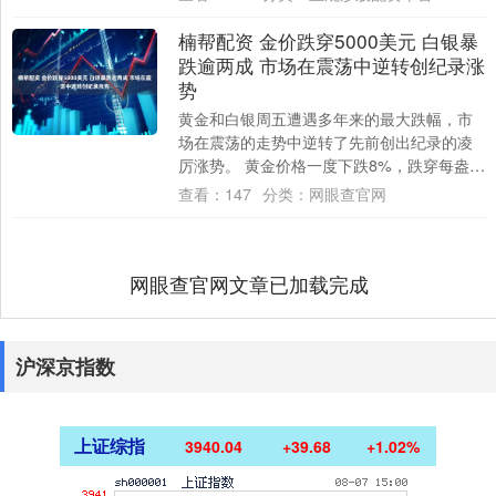
列也....
楠帮配资 金价跌穿5000美元 白银暴
跌逾两成 市场在震荡中逆转创纪录涨
势
黄金和白银周五遭遇多年来的最大跌幅，市
场在震荡的走势中逆转了先前创出纪录的凌
厉涨势。 黄金价格一度下跌8%，跌穿每盎司
5000美元；白银大跌超过20%，创出20....
查看：
147
分类：
网眼查官网
网眼查官网文章已加载完成
沪深京指数
上证综指
3940.04
+39.68
+1.02%