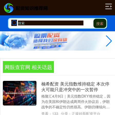
搜索
网眼查官网 相关话题
楠希配资 美元指数维持稳定 本次停
火可能只是冲突中的一次暂停
格隆汇4月9日｜美元指数DXY维持稳定，因
为在美国和伊朗达成两周停火协议后，伊朗
战争的不确定性仍然很高。伊朗仍继续向波
斯湾的阿拉伯国家发射导弹和无人机，以色
查看：
133
分类：
正规炒股配资平台