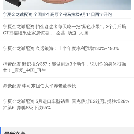
宁夏金龙诚配资 全国首个高原全程马拉松9月14日西宁开跑
宁夏金龙诚配资 帕金森患者每天吃一把“紫色小果”，2个月后脑
CT扫描结果让家属惊喜…_桑葚_肠道_大脑
宁夏金龙诚配资 久远银海：上半年度净利预增130%~180%
楠帮配资 野识推介357：能做到这3个动作，说明你的身体很强
壮！_康复_中国_再生
鼎豪配资 李可东担任太平养老董事长
宁夏金龙诚配资 5月进口车型销量: 雷克萨斯ES连冠, 揽胜增28%
冲第5, 奔驰S级下跌55%