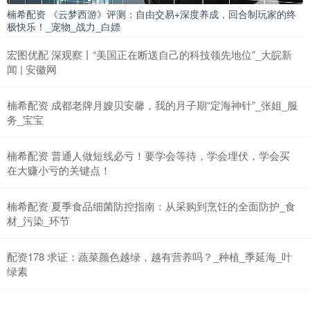
楠希配资 《云梦西游》评测：自由交易+深度养成，回合制玩家的终
极快乐！_宠物_战力_白嫖
宏图优配 深观察丨“美国正在断送自己的科技领先地位”_大皖新
闻 | 安徽网
楠希配资 成都老牌月嫂贝安馨，我的月子期“定海神针”_张姐_服
务_宝宝
楠希配资 普通人做短线必亏！要学会等待，学会埋伏，学会买
在大赚小亏的关键点！
楠希配资 夏季食品细菌防控指南：从采购到烹饪的全面防护_食
材_污染_环节
配资178 求证：蔬菜颜色越绿，越有营养吗？_种植_季延海_叶
绿素