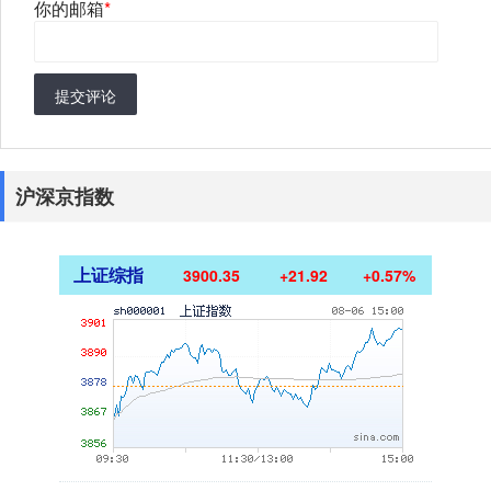
你的邮箱
*
提交评论
沪深京指数
上证综指
3900.35
+21.92
+0.57%