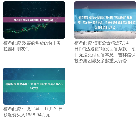
楠希配资 致容貌焦虑的你 | 考
楠希配资 债市公告精选7月4
拉酱和朋友们
日|“鸿达退债”触发回售条款，预
计无法兑付回售本息；吉林信保
投资集团涉及多起重大诉讼
楠希配资 中微半导：11月21日
获融资买入1658.94万元