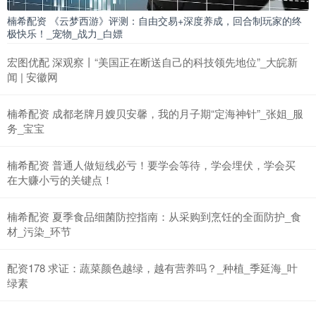
楠希配资 《云梦西游》评测：自由交易+深度养成，回合制玩家的终
极快乐！_宠物_战力_白嫖
宏图优配 深观察丨“美国正在断送自己的科技领先地位”_大皖新
闻 | 安徽网
楠希配资 成都老牌月嫂贝安馨，我的月子期“定海神针”_张姐_服
务_宝宝
楠希配资 普通人做短线必亏！要学会等待，学会埋伏，学会买
在大赚小亏的关键点！
楠希配资 夏季食品细菌防控指南：从采购到烹饪的全面防护_食
材_污染_环节
配资178 求证：蔬菜颜色越绿，越有营养吗？_种植_季延海_叶
绿素